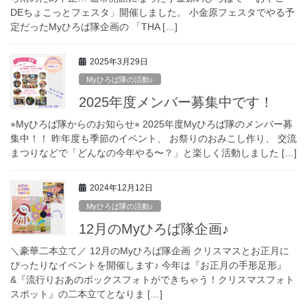
DEちょこっとフェスタ」開催しました。 小金原フェスタでやる予
定だったMyひろば隊企画の 「THA […]
2025年3月29日
Myひろば隊の活動♪
2025年度メンバー募集中です！
⭐︎Myひろば隊からのお知らせ⭐︎ 2025年度Myひろば隊のメンバー募
集中！！ 昨年度も季節のイベント、 お祭りのおみこし作り、 交流
まつりなどで「どんなの今年やる〜？」と楽しく活動しました […]
2024年12月12日
Myひろば隊の活動♪
12月のMyひろば隊企画♪
＼豪華二本立て／ 12月のMyひろば隊企画 クリスマスとお正月に
ぴったりなイベントを開催します♪ 今年は『お正月の手形足形』
&『流行りおあのボックスフォトができちゃう！クリスマスフォト
スポット』の二本立てとなりま […]