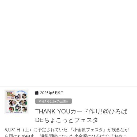
盛り上げてくれました！！ おやこDE広場小金原20周年記念セレモ
ニーで披露した『まるこのうた』 Myひろば隊のかわいい歌声が体
育館に響きました♪ そして、 […]
2025年9月30日
Myひろば隊の活動♪
8月・9月のMyひろば隊
8月・9月のMyひろば隊は、 小金原町会 九丁目町会夏祭り、二丁
目町会秋祭りに 手作りのおみこしと参加して来ましたよ。 設計図
を考え、 遊びに来た時にちょきちょき、 ペタペタ、頑張ってくれ
ました！ 今年は、 「ひろば20 […]
2025年6月9日
Myひろば隊の活動♪
THANK YOUカード作り!@ひろば
DEちょこっとフェスタ
5月31日（土）に予定されていた 『小金原フェスタ』が残念なが
ら雨のため中止… 通常開館になった小金原のひろばで 「おやこ