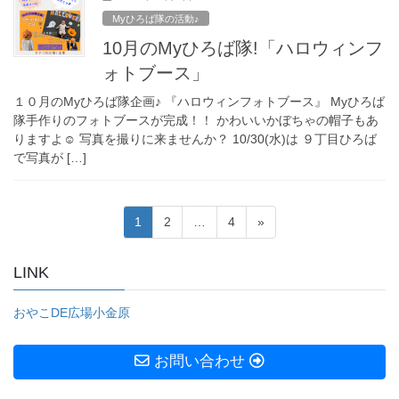
Myひろば隊の活動♪
10月のMyひろば隊!「ハロウィンフ
ォトブース」
１０月のMyひろば隊企画♪ 『ハロウィンフォトブース』 Myひろば
隊手作りのフォトブースが完成！！ かわいいかぼちゃの帽子もあ
りますよ☺︎ 写真を撮りに来ませんか？ 10/30(水)は ９丁目ひろば
で写真が […]
投
固
固
固
1
2
…
4
»
稿
定
定
定
ペ
ペ
ペ
の
LINK
ー
ー
ー
ペ
ジ
ジ
ジ
おやこDE広場小金原
ー
ジ
お問い合わせ
送